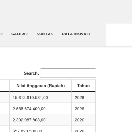
K
GALERI
KONTAK
DATA INOVASI
Search:
Nilai Anggaran (Rupiah)
Tahun
15.612.610.531,00
2026
2.658.674.400,00
2026
2.302.987.868,00
2026
657.820.500,00
2026