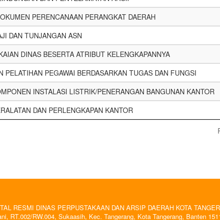
OKUMEN PERENCANAAN PERANGKAT DAERAH
JI DAN TUNJANGAN ASN
KAIAN DINAS BESERTA ATRIBUT KELENGKAPANNYA
N PELATIHAN PEGAWAI BERDASARKAN TUGAS DAN FUNGSI
OMPONEN INSTALASI LISTRIK/PENERANGAN BANGUNAN KANTOR
ERALATAN DAN PERLENGKAPAN KANTOR
TAL RESMI DINAS PERPUSTAKAAN DAN ARSIP DAERAH KOTA TANGE
ni, RT.002/RW.004, Sukaasih, Kec. Tangerang, Kota Tangerang, Banten 151